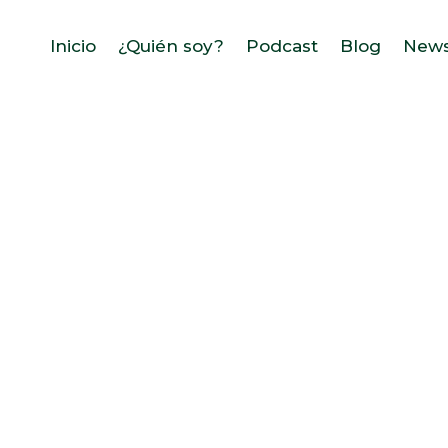
Inicio
¿Quién soy?
Podcast
Blog
News
Te doy la bienvenida a 
conocimiento, técnicas 
sobr