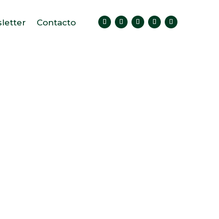
letter
Contacto
Blog
este espacio donde escribo sobre mi
basadas en mi experiencia. ¡Y claro,
e las últimas tendencias en el agro!