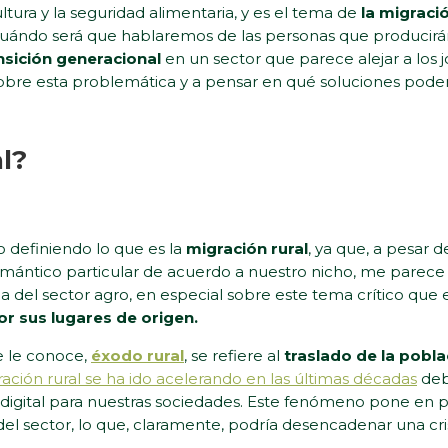
ltura y la seguridad alimentaria, y es el tema de
la migració
uándo será que hablaremos de las personas que producirá
nsición generacional
en un sector que parece alejar a los 
bre esta problemática y a pensar en qué soluciones pode
l?
 definiendo lo que es la
migración rural
, ya que, a pesar
tico particular de acuerdo a nuestro nicho, me parece qu
 del sector agro, en especial sobre este tema crítico que 
r sus lugares de origen.
 le conoce,
éxodo rural
, se refiere al
traslado de la pobl
ración rural se ha ido acelerando en las últimas décadas
debi
digital para nuestras sociedades. Este fenómeno pone en pe
del sector, lo que, claramente, podría desencadenar una cris